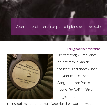
Veterinaire officieren te paard tijdens de mobilisatie
Terug naar het overzicht
Op zaterdag 23 mei vindt
op het terrein van de
faculteit Diergeneeskunde
de jaarlijkse Dag van het
Aangespannen Paard
plaats. De DAP is één van
de grootste
mensportevenementen van Nederland en wordt alweer